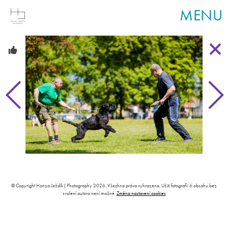
MENU
© Copyright Honza Ježdík | Photography 2026. Všechna práva vyhrazena. Užití fotografií či obsahu bez
svolení autora není možné.
Změna nastavení cookies