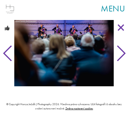
MENU
© Copyright Honza Ježdík | Photography 2026. Všechna práva vyhrazena. Užití fotografií či obsahu bez
svolení autora není možné.
Změna nastavení cookies