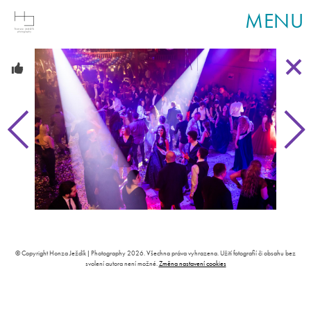
MENU
© Copyright Honza Ježdík | Photography 2026. Všechna práva vyhrazena. Užití fotografií či obsahu bez
svolení autora není možné.
Změna nastavení cookies