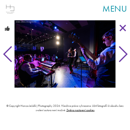
MENU
© Copyright Honza Ježdík | Photography 2026. Všechna práva vyhrazena. Užití fotografií či obsahu bez
svolení autora není možné.
Změna nastavení cookies