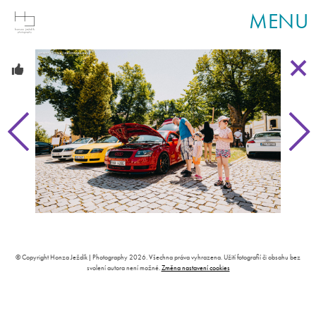
MENU
© Copyright Honza Ježdík | Photography 2026. Všechna práva vyhrazena. Užití fotografií či obsahu bez
svolení autora není možné.
Změna nastavení cookies