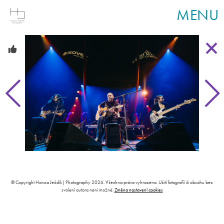
MENU
© Copyright Honza Ježdík | Photography 2026. Všechna práva vyhrazena. Užití fotografií či obsahu bez
svolení autora není možné.
Změna nastavení cookies