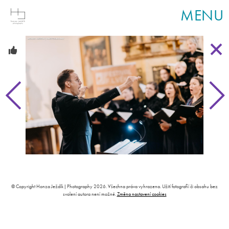
MENU
© Copyright Honza Ježdík | Photography 2026. Všechna práva vyhrazena. Užití fotografií či obsahu bez
svolení autora není možné.
Změna nastavení cookies