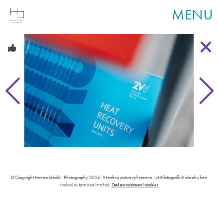
MENU
© Copyright Honza Ježdík | Photography 2026. Všechna práva vyhrazena. Užití fotografií či obsahu bez
svolení autora není možné.
Změna nastavení cookies