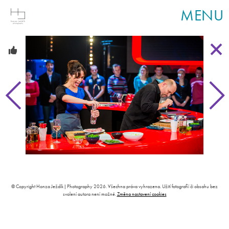
MENU
© Copyright Honza Ježdík | Photography 2026. Všechna práva vyhrazena. Užití fotografií či obsahu bez
svolení autora není možné.
Změna nastavení cookies