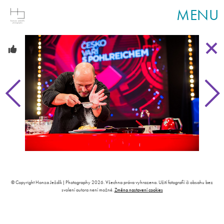
MENU
© Copyright Honza Ježdík | Photography 2026. Všechna práva vyhrazena. Užití fotografií či obsahu bez
svolení autora není možné.
Změna nastavení cookies