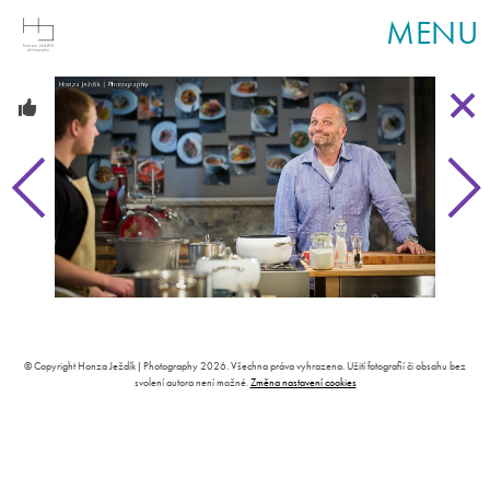
MENU
© Copyright Honza Ježdík | Photography 2026. Všechna práva vyhrazena. Užití fotografií či obsahu bez
svolení autora není možné.
Změna nastavení cookies