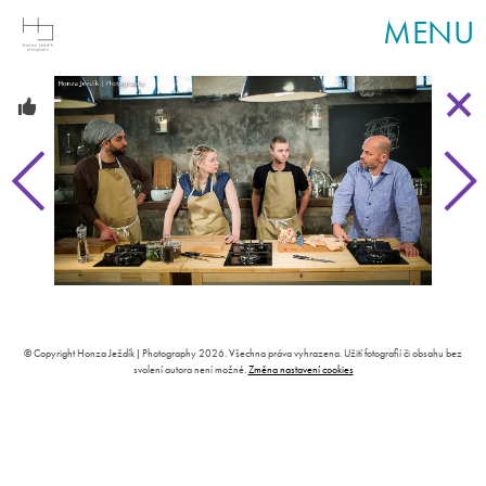
MENU
© Copyright Honza Ježdík | Photography 2026. Všechna práva vyhrazena. Užití fotografií či obsahu bez
svolení autora není možné.
Změna nastavení cookies