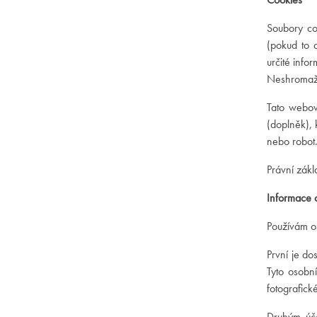
Soubory co
(pokud to 
určité info
Neshromažď
Tato webov
(doplněk), 
nebo robot
Právní zákl
Informace o
Používám o
První je do
Tyto osobní
fotografick
Druhým úče