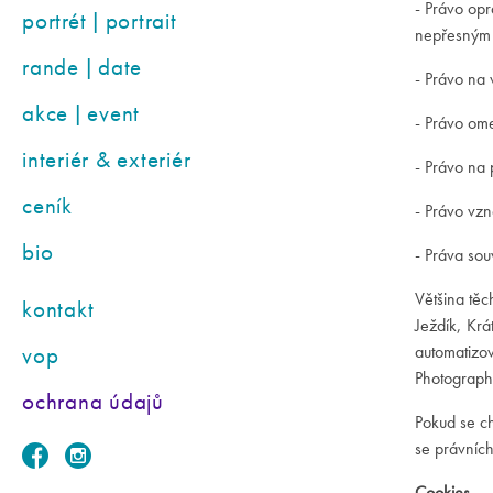
- Právo op
portrét | portrait
nepřesným
rande | date
- Právo na
akce | event
- Právo om
interiér & exteriér
- Právo na 
ceník
- Právo vz
bio
- Práva sou
Většina těc
kontakt
Ježdík, Kr
vop
automatizo
Photograph
ochrana údajů
Pokud se c
se právníc
Cookies