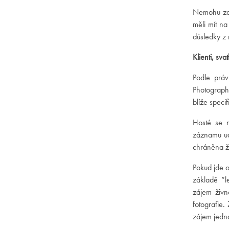
Nemohu zar
měli mít na
důsledky z 
Klienti, sva
Podle práv
Photography
blíže spec
Hosté se n
záznamu udá
chráněna ž
Pokud jde o
základě “l
zájem živn
fotografie
zájem jedn