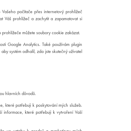
 Vašeho počítače přes internetový prohlížeč
t Váš prohlížeč a zachytit a zapamatovat si
 prohlížeče můžete soubory cookie zakázat.
nosti Google Analytics. Také používám plugin
 aby systém odhalil, zda jste skutečný uživatel
ou hlavních důvodů.
, které potřebuji k poskytování mých služeb.
í informace, které potřebuji k vytvoření Vaší
že ve vztahu k prodeji a marketingu mých