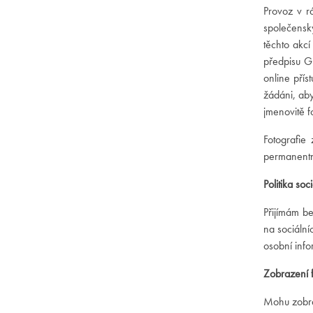
Provoz v r
společensk
těchto akc
předpisu G
online přís
žádáni, ab
jmenovitě fo
Fotografi
permanentně
Politika soc
Přijímám b
na sociálníc
osobní info
Zobrazení f
Mohu zobra