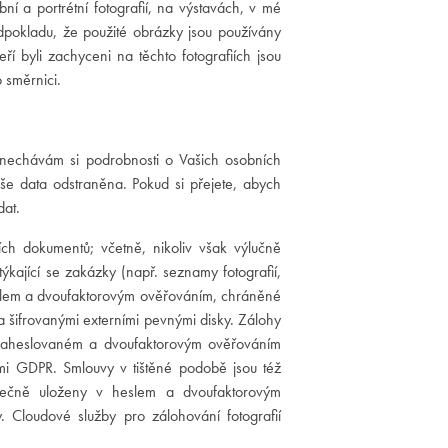
í a portrétní fotografií, na výstavách, v mé
dpokladu, že použité obrázky jsou používány
í byli zachyceni na těchto fotografiích jsou
 směrnici.
nechávám si podrobnosti o Vašich osobních
še data odstraněna. Pokud si přejete, abych
dat.
ch dokumentů; včetně, nikoliv však výlučně
týkající se zakázky (např. seznamy fotografií,
slem a dvoufaktorovým ověřováním, chráněné
 šifrovanými externími pevnými disky. Zálohy
m zaheslovaném a dvoufaktorovým ověřováním
mi GDPR. Smlouvy v tištěné podobě jsou též
pečně uloženy v heslem a dvoufaktorovým
 Cloudové služby pro zálohování fotografií