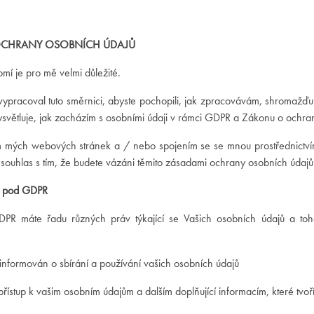
OCHRANY OSOBNÍCH ÚDAJŮ
mí je pro mě velmi důležité.
vypracoval tuto směrnici, abyste pochopili, jak zpracovávám, shromažďuj
světluje, jak zacházím s osobními údaji v rámci GDPR a Zákonu o ochran
 mých webových stránek a / nebo spojením se se mnou prostřednict
 souhlas s tím, že budete vázáni těmito zásadami ochrany osobních údajů
a pod GDPR
PR máte řadu různých práv týkající se Vašich osobních údajů a toho
 informován o sbírání a používání vašich osobních údajů
přístup k vašim osobním údajům a dalším doplňující informacím, které tvo