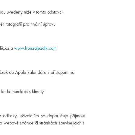
jsou uvedeny níže v tomto odstavci.
r fotografií pro finální úpravu
dik.cz a
www.honzajezdik.com
hůzek do Apple kalendáře s přístupem na
 ke komunikaci s klienty
 odkazy, uživatelům se doporučuje přijmout
o webové stránce či stránkách souvisejících s