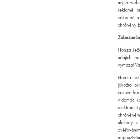
mých webový
reklamě, b
zákonně a b
chráněny ži
Zabezpečení
Honza Ježd
údajích ma
vymazal Vaš
Honza Ježd
jakožto: os
časové har
v domácí ka
elektronic
chráněném 
uloženy v
ověřováním
nepoužívá