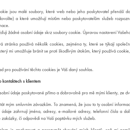
okie jsou malé soubory, které web nebo jeho poskytovatel přenáší do
dovolíte) a které umožňují místům nebo poskytovatelům služeb rozpozna
rmace.
uji žádné osobní údaje skrz soubory cookie. Úpravou nastavení Vašeho
á stránka používá několik cookies, zejména ty, které se týkají společ
který mi umožňuje bránit se proti škodlivým útokům, který používá cookie,
.
ad pro používání těchto cookies je Váš daný souhlas.
 kontaktech s klientem
sobní údaje poskytované přímo a dobrovolně pro mě mými klienty, ze dv
stát mým smluvním závazkům. To znamená, že jsou to ty osobní informace
 údaje zahrnují jména, adresy, e-mailové adresy, telefonní čísla a dalš
é zakázky, či odpovědi na Vaši poptávku mých služeb.
lem je analyzovat a porozumět chování mých klientů, což mi pomů