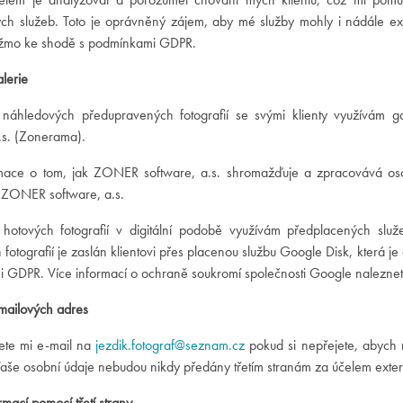
kých služeb. Toto je oprávněný zájem, aby mé služby mohly i nádále ex
ažmo ke shodě s podmínkami GDPR.
alerie
í náhledových předupravených fotografií se svými klienty využívá
.s. (Zonerama).
rmace o tom, jak ZONER software, a.s. shromažďuje a zpracovává oso
i ZONER software, a.s.
í hotových fotografií v digitální podobě využívám předplacených služe
fotografií je zaslán klientovi přes placenou službu Google Disk, která je
 GDPR. Více informací o ochraně soukromí společnosti Google nalezne
ailových adres
lete mi e-mail na
jezdik.fotograf@seznam.cz
pokud si nepřejete, abych 
aše osobní údaje nebudou nikdy předány třetím stranám za účelem exter
rmací pomocí třetí strany