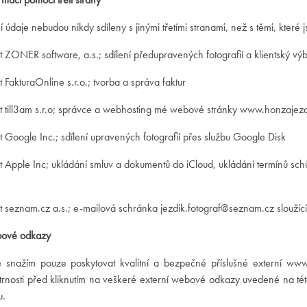
 údaje nebudou nikdy sdíleny s jinými třetími stranami, než s těmi, které 
t ZONER software, a.s.; sdílení předupravených fotografií a klientský výbě
t FakturaOnline s.r.o.; tvorba a správa faktur
st till3am s.r.o; správce a webhosting mé webové stránky www.honzajez
t Google Inc.; sdílení upravených fotografií přes službu Google Disk
t Apple Inc; ukládání smluv a dokumentů do iCloud, ukládání termínů sc
t seznam.cz a.s.; e-mailová schránka jezdik.fotograf@seznam.cz sloužící
bové odkazy
e snažím pouze poskytovat kvalitní a bezpečné příslušné externí www
atrnosti před kliknutím na veškeré externí webové odkazy uvedené na tét
u.