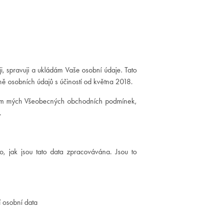
i, spravuji a ukládám Vaše osobní údaje. Tato
ě osobních údajů s účiností od května 2018.
vím mých Všeobecných obchodních podmínek,
.
, jak jsou tato data zpracovávána. Jsou to
ří osobní data