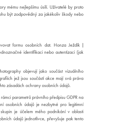
ry mému nejlepšímu úsilí. Uživatelé by proto
nemohu být zodpovědný za jakékoliv škody nebo
avovat formu osobních dat. Honza Ježdík |
dnoznačné identifikaci nebo autentizaci (jak
otography objevují jako součást vizuálního
afiích jež jsou součástí akce mají svá práva
chto zásadách ochrany osobních údajů.
 v rámci parametrů právního předpisu GDPR na
ní osobních údajů je nezbytné pro legitimní
i skupin je účelem mého podnikání v oblasti
bních údajů jednotlivce, převyšuje pak tento