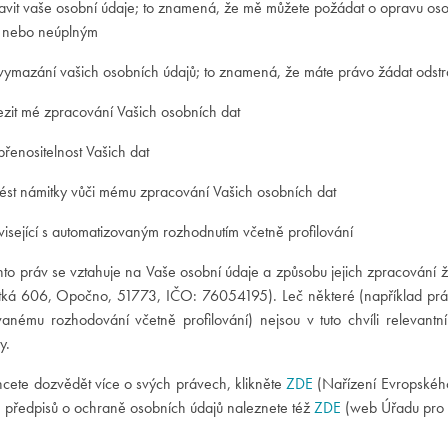
ravit vaše osobní údaje; to znamená, že mě můžete požádat o opravu oso
 nebo neúplným
 vymazání vašich osobních údajů; to znamená, že máte právo žádat odst
ezit mé zpracování Vašich osobních dat
přenositelnost Vašich dat
nést námitky vůči mému zpracování Vašich osobních dat
visející s automatizovaným rozhodnutím včetně profilování
hto práv se vztahuje na Vaše osobní údaje a způsobu jejich zpracování 
átká 606, Opočno, 51773, IČO: 76054195). Leč některé (například právo
vanému rozhodování včetně profilování) nejsou v tuto chvíli relevantn
y.
hcete dozvědět více o svých právech, klikněte
ZDE
(Nařízení Evropského 
h předpisů o ochraně osobních údajů naleznete též
ZDE
(web Úřadu pro 