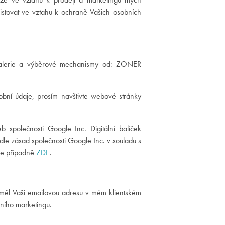
istovat ve vztahu k ochraně Vašich osobních
m galerie a výběrové mechanismy od: ZONER
bní údaje, prosím navštivte webové stránky
b společnosti Google Inc. Digitální balíček
 dle zásad společnosti Google Inc. v souladu s
te případně
ZDE
.
měl Vaši emailovou adresu v mém klientském
ního marketingu.