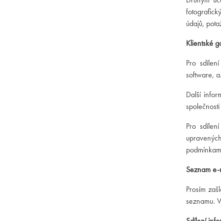
fotografic
údajů, pot
Klientské g
Pro sdílen
software, a
Další info
společnost
Pro sdílen
upravených 
podmínkami
Seznam e-m
Prosím zaš
seznamu. V
Sdílení info