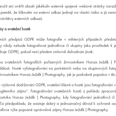
učit ani ověřit obsah jakékoliv externě spojené webové stránky navzdo
 paměti, že kliknutím na externí odkaz jednají na vlastní riziko a já 
návštěvy externích odkazů.
tby a svatební hosté
ních předpisů GDPR může fotografie v některých případech předst
 nikdy nebude fotografovat jednotlivce či skupiny jako prostředek k je
ifikuje GDPR), pokud není předem smluvně dohodnuto jinak.
a svatebních fotografiích pořízených živnostníkem Honza Ježdík | Ph
losti. Hosté vyfotografováni na portrétních nebo na skupinových fotogr
ivnostníkem Honza Ježdík | Photography, jak je podrobně popsáno v tě
 výslovné dodržování GDPR, svatební klienti a hosté jsou fotografováni
egitimního zájmu”. Fotografování svatebních hostů z pohledu zpracová
ostníka Honza Ježdík | Photography, kdy fotografování jednotlivců č
. Za předpokladu, že existuje dobrý a jednoznačný důvod k ochraně oso
otlivce výše popsané oprávněné zájmy Honza Ježdík | Photography.