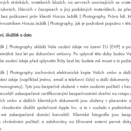
ch stránkách, svatebních blozích, na servrech souvisejících se svatebn
rožurách, článcích v časopisech a jiný podobných materiálech, za pře
ez poškození práv klientů Honza Ježdík | Photography. Práva lidí, kteř
vnostníkem Honza Ježdík | Photography, jak je podrobně popsáno v této
, úložiště a data
ík | Photography ukládá Vaše osobní údaje na území EU (EHP) a po
ximálně šest let po dokončení smlouvy. Po uplynutí této doby budou Va
e osobní údaje před uplynutím lhůty šesti let, budete mě muset o to požá
ík | Photography zachovává elektronické kopie Vašich smluv a další
obní údaje (například jméno, email a telefonní číslo) a další dokumenty 
monogramy). Tyto jsou bezpečně uložené v mém osobním počítači s he
nceláři zabezpečené certifikovanými bezpečnostními dveřmi na vstupu a
kých smluv a dalších klientských dokumentů jsou uloženy v placené
cloudovém úložišti společnosti Apple Inc. a to v souladu s podmínka
 mé zabezpečené domácí kanceláři. Klientské fotografie jsou bez
 chráněném počítači a zalohovány na šifrované externí pevné disky.
m.