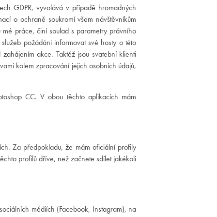
pisech GDPR, vyvolává v případě hromadných
ormací o ochraně soukromí všem návštěvníkům
u mé práce, činí soulad s parametry právního
služeb požádáni informovat své hosty o této
 zahájením akce. Taktéž jsou svatební klienti
vami kolem zpracování jejich osobních údajů,
toshop CC. V obou těchto aplikacích mám
h. Za předpokladu, že mám oficiální profily
ěchto profilů dříve, než začnete sdílet jakékoli
ociálních médiích (Facebook, Instagram), na