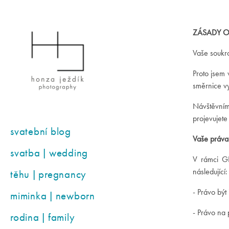
ZÁSADY 
Vaše soukro
Proto jsem 
směrnice vy
Návštěvním
projevujete
svatební blog
Vaše práv
svatba | wedding
V rámci GD
následující:
těhu | pregnancy
- Právo být
miminka | newborn
- Právo na 
rodina | family