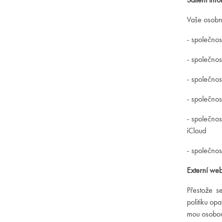
Vaše osobní
- společnos
- společnos
- společno
- společnos
- společnos
iCloud
- společnos
Externí we
Přestože s
politiku op
mou osobo