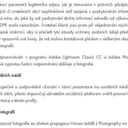
ámci parametrů legitimního zájmu, jak je stanoveno v právních před
ých či svatebních akcí nepřiměřené úsilí spojené s poskytováním inf
í a míra, do jaké by mě poskytování těchto informací odvedlo od výkon
DPR zcela nemožným. Svatební klienti jsou proto při objednávání mých 
tupné směrnici, aby si přečetli tyto zásady ochrany osobních údajů před
y upozornili své hosty, že mě mohou kontakovat předem s veškerými oba
tografií.
e zpracovávám v programu Adobe Lightroom Classic CC a Adobe Pho
 vypnutou funkci rozpoznávání obličeje z fotografie.
iálních médií
ezpečné a zodpovědné chování v rámci prezentace na sociálních médiíc
h sítích, přesto doporučuji uživatelům sociálních platforem ověřit pravost t
rmace s těmito profily.
otografií
zovat fotografie za účelem propagace Honza Ježdík | Photography na s