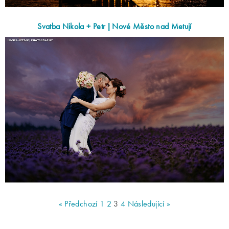
Svatba Nikola + Petr | Nové Město nad Metují
« Předchozí
1
2
3
4
Následující »