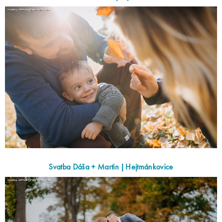
Svatba Dáša + Martin | Hejtmánkovice