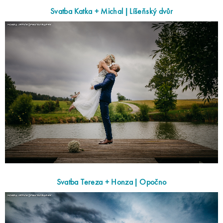
Svatba Katka + Michal | Líšeňský dvůr
Svatba Tereza + Honza | Opočno